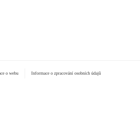
ace o webu
Informace o zpracování osobních údajů
Nahlásit nezák
Reklama na por
 s.r.o. Vizuální podoba webové stránky může být rovněž předmětem autorsk
 Career Czechia s.r.o., IČO 26441381, se sídlem Menclova 2538/2, Libeň, 18