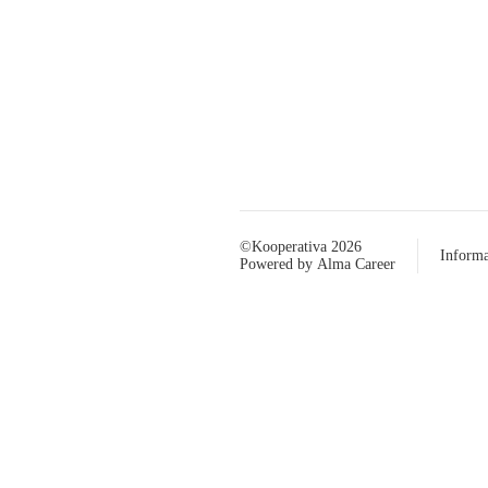
©
Kooperativa 2026
Inform
Powered by
Alma Career
© Alma Career Czechia
Webovou stránku stránku pro klienta vytvořila a provozuje Alma