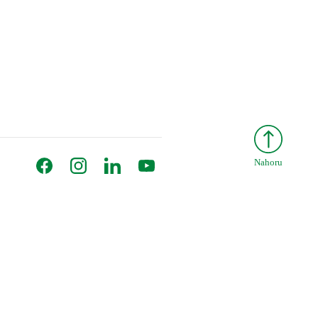
Facebook
Instagram
LinkedIn
YouTube
Nahoru
onný obsah
Nastavení cookies
Transparentnost
tálech Alma Career
Zásady ochrany soukromí
Podmínky používání
ých práv třetích stran
0 00 Praha 8, sp. zn. C 82484 vedená u Městského soudu v Praze.