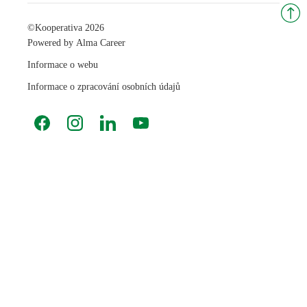
©
Kooperativa 2026
Powered by
Alma Career
Informace o webu
Informace o zpracování osobních údajů
Facebook
Instagram
LinkedIn
YouTube
Nahlásit nezákonný obsah
Nastavení cookies
Transparentnost
Reklama na portálech Alma Career
Zásady ochrany soukromí