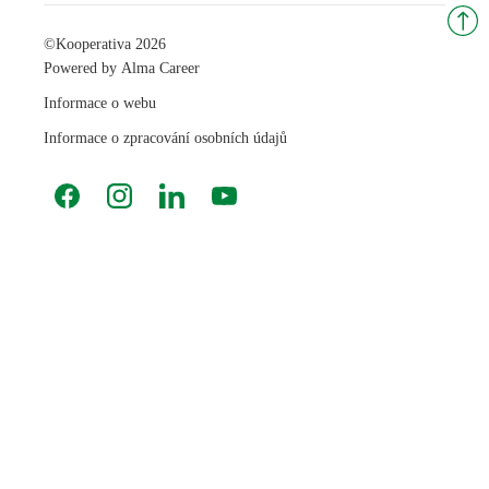
©
Kooperativa 2026
Powered by
Alma Career
Informace o webu
Informace o zpracování osobních údajů
Facebook
Instagram
LinkedIn
YouTube
Nahlásit nezákonný obsah
Nastavení cookies
Transparentnost
Reklama na portálech Alma Career
Zásady ochrany soukromí